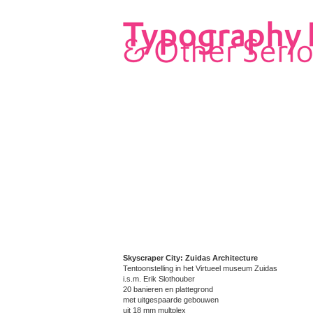
Skyscraper City: Zuidas Architecture
Tentoonstelling in het Virtueel museum Zuidas
i.s.m. Erik Slothouber
20 banieren en plattegrond
met uitgespaarde
gebouwen
uit 18 mm multplex