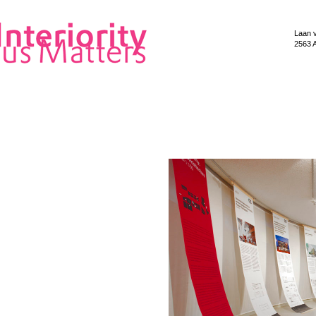
Laan 
2563 