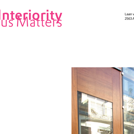
Laan 
2563 