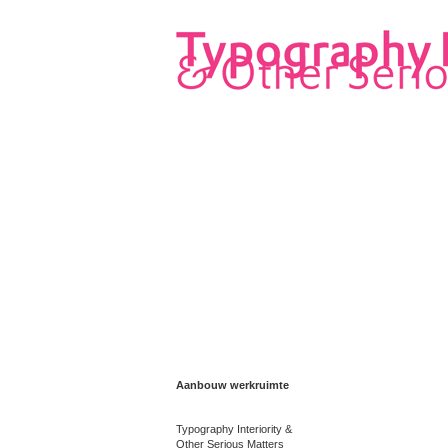
Aanbouw werkruimte
Typography Interiority &
Other Serious Matters