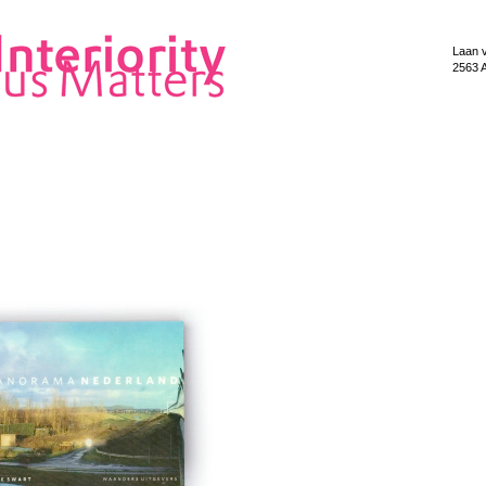
Laan 
2563 