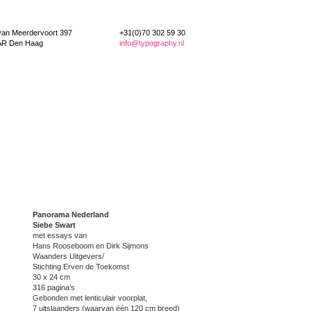
van Meerdervoort 397
+31(0)70 302 59 30
AR Den Haag
info@typography.nl
Panorama Nederland
Siebe Swart
met essays van
Hans Rooseboom en Dirk Sijmons
Waanders Uitgevers/
Stichting Erven de Toekomst
30 x 24 cm
316 pagina’s
Gebonden met lenticulair voorplat,
7 uitslaanders (waarvan één 120 cm breed)