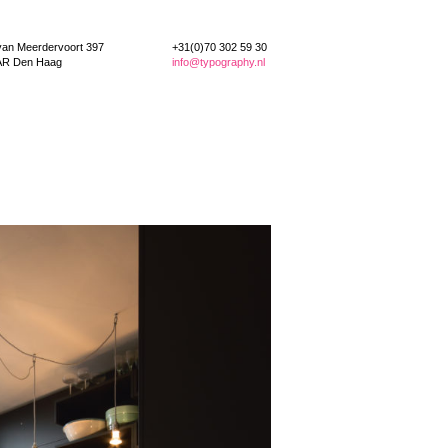
van Meerdervoort 397
+31(0)70 302 59 30
AR Den Haag
info@typography.nl