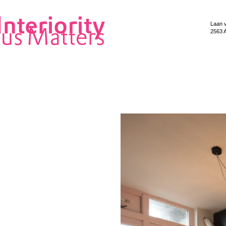
Laan 
2563 