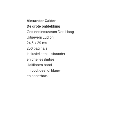
Alexander Calder
De grote ontdekking
Gemeentemuseum Den Haag
Uitgeverij Ludion
24,5 x 29 cm
256 pagina’s
Inclusief een uitslaander
en drie leeslintjes
Halflinnen band
in rood, geel of blauw
en paperback